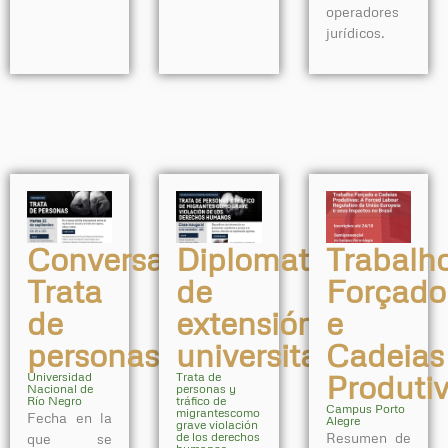
operadores
jurídicos.
Conversatorio:
Diplomatura
Trabalh
Trata
de
Forçado
de
extensión
e
personas
universitaria:
Cadeias
Produti
Universidad
Trata de
Nacional de
personas y
Río Negro
tráfico de
Campus Porto
migrantescomo
Fecha en la
Alegre
grave violación
de los derechos
Resumen de
que se