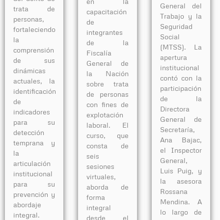
en la
General del
trata de
capacitación
Trabajo y la
personas,
de
Seguridad
fortaleciendo
integrantes
Social
la
de la
(MTSS). La
comprensión
Fiscalía
apertura
de sus
General de
institucional
dinámicas
la Nación
contó con la
actuales, la
sobre trata
participación
identificación
de personas
de la
de
con fines de
Directora
indicadores
explotación
General de
para su
laboral. El
Secretaría,
detección
curso, que
Ana Bajac,
temprana y
consta de
el Inspector
la
seis
General,
articulación
sesiones
Luis Puig, y
institucional
virtuales,
la asesora
para su
aborda de
Rossana
prevención y
forma
Mendina. A
abordaje
integral
lo largo de
integral.
desde el