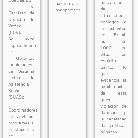
rescatadas
máximo para
y la
de
inscripciones
Facultad de
situaciones
Derecho de
análogas a
Vitória
la esclavitud
(FDV).
en Brasil,
Se invita
más de
especialmente
1.000 de
a:
ellas en
· Gerentes
Espírito
municipales
Santo, lo
del Sistema
que
Único de
evidencia la
Asistencia
persistencia
Social
de esta
(SUAS);
grave
·
violación de
Coordinadores
derechos y
de servicios,
la necesidad
programas y
de políticas
prestaciones
públicas
de