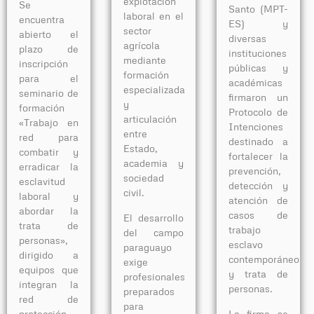
explotación
Se
Santo (MPT-
laboral en el
encuentra
ES) y
sector
abierto el
diversas
agrícola
plazo de
instituciones
mediante
inscripción
públicas y
formación
para el
académicas
especializada
seminario de
firmaron un
y
formación
Protocolo de
articulación
«Trabajo en
Intenciones
entre
red para
destinado a
Estado,
combatir y
fortalecer la
academia y
erradicar la
prevención,
sociedad
esclavitud
detección y
civil.
laboral y
atención de
abordar la
casos de
El desarrollo
trata de
trabajo
del campo
personas»,
esclavo
paraguayo
dirigido a
contemporáneo
exige
equipos que
y trata de
profesionales
integran la
personas.
preparados
red de
para
La firma se
protección