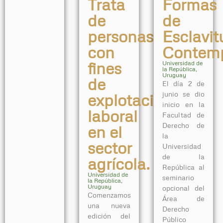
Trata
Formas
de
de
personas
Esclavit
con
Contem
fines
Universidad de
la República,
Uruguay
de
El día 2 de
junio se dio
explotación
inicio en la
laboral
Facultad de
Derecho de
en el
la
sector
Universidad
de la
agrícola.
República al
Universidad de
seminario
la República,
Uruguay
opcional del
Comenzamos
Área de
una nueva
Derecho
edición del
Público