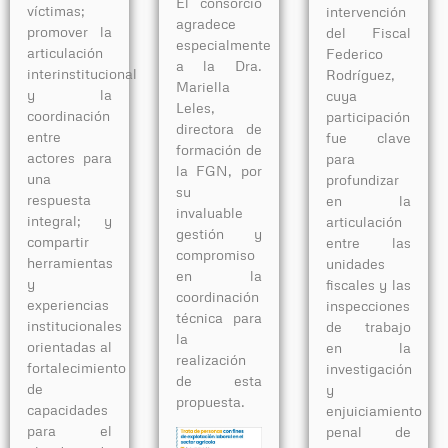
El consorcio
víctimas;
intervención
agradece
promover la
del Fiscal
especialmente
articulación
Federico
a la Dra.
interinstitucional
Rodríguez,
Mariella
y la
cuya
Leles,
coordinación
participación
directora de
entre
fue clave
formación de
actores para
para
la FGN, por
una
profundizar
su
respuesta
en la
invaluable
integral; y
articulación
gestión y
compartir
entre las
compromiso
herramientas
unidades
en la
y
fiscales y las
coordinación
experiencias
inspecciones
técnica para
institucionales
de trabajo
la
orientadas al
en la
realización
fortalecimiento
investigación
de esta
de
y
propuesta.
capacidades
enjuiciamiento
para el
penal de