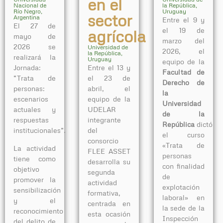
en el
Nacional de
la República,
Río Negro,
Uruguay
sector
Argentina
Entre el 9 y
El 27 de
el 19 de
agrícola
mayo de
marzo del
2026 se
Universidad de
2026, el
la República,
realizará la
Uruguay
equipo de la
Jornada:
Entre el 13 y
Facultad de
“Trata de
el 23 de
Derecho de
personas:
abril, el
la
escenarios
equipo de la
Universidad
actuales y
UDELAR
de la
respuestas
integrante
República
dictó
institucionales”.
del
el curso
consorcio
«Trata de
La actividad
FLEE ASSET
personas
tiene como
desarrolla su
con finalidad
objetivo
segunda
de
promover la
actividad
explotación
sensibilización
formativa,
laboral» en
y el
centrada en
la sede de la
reconocimiento
esta ocasión
Inspección
del delito de