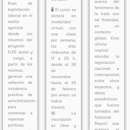
acerca del
fines de
fenómeno de
explotación
🖥️ El curso se
la trata con
laboral en el
dictará en
tal finalidad,
sector
modalidad
en un
agrícola
virtual, con
contexto
desde los
una clase
global. Esto
insumos del
por semana,
último
proyecto
los días
implicó
fLEE asset y
miércoles de
abordar la
luego, a
17 a 20 h,
legislación
partir de los
desde el 26
nacional e
mismos,
de
internacional,
generar una
noviembre
entre otros
reflexión de
hasta el 25
aspectos, y
incidencia
de febrero
datos
práctica de
(en enero no
estadísticos
sensibilización
habrá
que fueron
para
clases).
tomados del
comenzar a
🆓 La
National
repensar
inscripción
Report que
políticas
es libre y
elaboró el