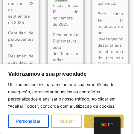
humanos
actividad:
realizó: 23
Fecha: inicia
de
12 de
Este curso
septiembre
noviembre
es el
de 2025
de 2025
resultado de
una
Cantidad de
Resumen: La
investigación
participantes:
Diplomatura,
desarrollada
118
está
en el marco
destinada a
Resumen de
del proyecto
todas
actividad: El
FLEE-
aquellas
pasado 23
ASSET,
personas
Valorizamos a sua privacidade
de
Combatiendo
que, con una
septiembre,
la
Utilizamos cookies para melhorar a sua experiência de
formación
se realizo el
Explotación
básica o
navegação, apresentar anúncios ou conteúdos
conversatorio:
Laboral a
superior,
personalizados e analisar o nosso tráfego. Ao clicar em
Trata de
través de la
estén
"Aceitar Todos", concorda com a utilização de cookies.
personas en
Educación –
vinculadas a
la UNRN. El
Formación
los temas
encuentro
de
Personalizar
Rejeitar
Aceite tudo
sobre los
PT
fue
Especialistas
cuales versa.
organizado
en el Sector