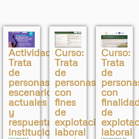
Actividad:
Curso:
Curso:
Trata
Trata
Trata
de
de
de
personas:
personas
persona
escenarios
con
con
actuales
fines
finalida
y
de
de
respuestas
explotación
explota
institucionales
laboral
laboral
Universidad
Universidad de