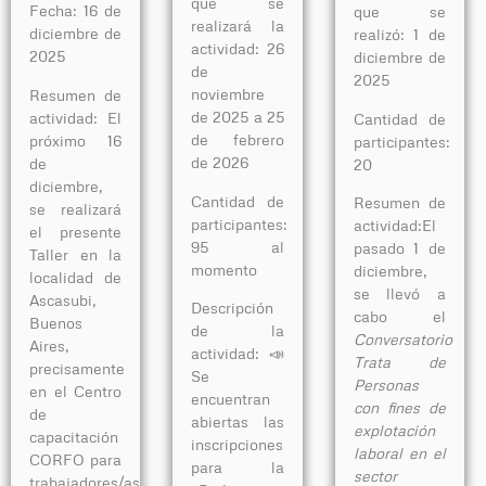
que se
Fecha: 16 de
que se
realizará la
diciembre de
realizó: 1 de
actividad: 26
2025
diciembre de
de
2025
noviembre
Resumen de
de 2025 a 25
actividad: El
Cantidad de
de febrero
próximo 16
participantes:
de 2026
de
20
diciembre,
Cantidad de
Resumen de
se realizará
participantes:
actividad:El
el presente
95 al
pasado 1 de
Taller en la
momento
diciembre,
localidad de
se llevó a
Ascasubi,
Descripción
cabo el
Buenos
de la
Conversatorio
Aires,
actividad: 📣
Trata de
precisamente
Se
Personas
en el Centro
encuentran
con fines de
de
abiertas las
explotación
capacitación
inscripciones
laboral en el
CORFO para
para la
sector
trabajadores/as