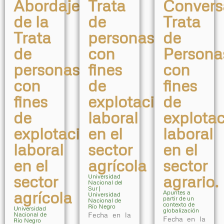
Conversa
Abordaje
Trata
Trata
de la
de
de
Trata
personas
Persona
de
con
con
personas
fines
fines
con
de
de
fines
explotación
explota
de
laboral
laboral
explotación
en el
en el
laboral
sector
sector
en el
agrícola
agrario.
sector
Universidad
Nacional del
Sur |
agrícola
Apuntes a
Universidad
partir de un
Nacional de
contexto de
Río Negro
Universidad
globalización
Nacional de
Fecha en la
Fecha en la
Río Negro