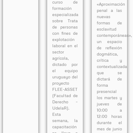
curso de
«Aproximación
formación
penal a las
especializada
nuevas
sobre Trata
formas de
de personas
esclavitud
con fines de
contemporáneas»,
explotación
un espacio
laboral en el
de reflexión
sector
dogmática,
agrícola,
crítica y
dictado por
contextualizada
el equipo
que se
uruguayo del
dictará de
proyecto
forma
FLEE-ASSET
presencial
(Facultad de
los martes y
Derecho –
jueves de
UdelaR).
10:00 a
Esta
12:00 horas
semana, la
durante el
capacitación
mes de junio
se lleva a