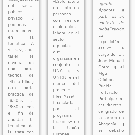
«Diplomatura
agrario.
del sector
en Trata de
Apuntes a
público,
personas
partir de un
privado y
con fines de
contexto de
personas
explotación
globalización.
interesadas
laboral en el
La
en la
sector
exposición
temática. A
agrícola»
estuvo a
su vez, este
que
cargo del Dr.
taller se
organizan en
Juan Manuel
dividirá en
conjunto la
Otero y el
una parte
UNS y la
Mgtr.
teórica de
UNRN, en el
Cristian
14hs a 16hs y
marco del
Puebla
otra parte
proyecto
Fortunato.
práctica de
Flee-Asset
Participaron
16:30hs a
financiado
estudiantes
18:30hs con
por el
de grado de
el fin de
programa
la carrera de
abordar la
Erasmus+ de
Abogacía y
temática de
la Unión
se debatió
la trata con
Europea