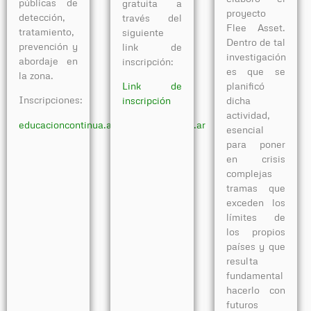
públicas de
gratuita a
proyecto
detección,
través del
Flee Asset.
tratamiento,
siguiente
Dentro de tal
prevención y
link de
investigación
abordaje en
inscripción:
es que se
la zona.
Link de
planificó
Inscripciones:
inscripción
dicha
actividad,
educacioncontinua.atlantica@unrn.edu.ar
esencial
para poner
en crisis
complejas
tramas que
exceden los
límites de
los propios
países y que
resulta
fundamental
hacerlo con
futuros