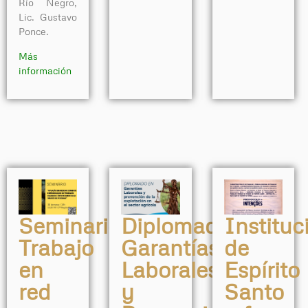
Río Negro,
Lic. Gustavo
Ponce.
Más
información
Seminario:
Diplomado:
Instituc
Trabajo
Garantías
de
en
Laborales
Espírito
red
y
Santo