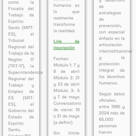
como la
humanos es
de
Fiscalía del
lo que
estrategias
Trabajo de
realmente
de
Espírito
transforma
prevención,
Santo (MPT-
la realidad.
con especial
ES), el
énfasis en la
Tribunal
Link
de
articulación
Regional del
inscripción
interinstitucional
Trabajo de la
y la
Fechas:
Región 17
protección
Módulo 1: 7 y
(TRT-17), la
integral de
9 de abril
Superintendencia
los derechos
Módulo 2: 21
Regional del
humanos.
y 23 de abril
Trabajo y
Módulo 3: 5
Empleo de
Según datos
y 7 de mayo
ES (SRT-
oficiales,
Conversatorio
ES), el
entre 1995 y
de cierre: 19
Gobierno del
2024 más de
o 21 de mayo
Estado de
65.000
(a definir)
Espírito
personas
Santo,
fueron
Sin límite
Coetrae/ES