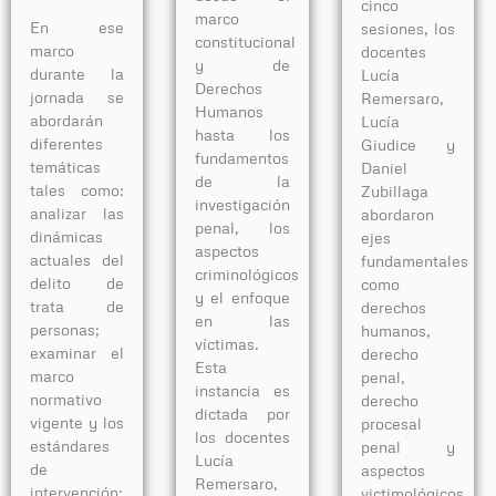
cinco
marco
En ese
sesiones, los
constitucional
marco
docentes
y de
durante la
Lucía
Derechos
jornada se
Remersaro,
Humanos
abordarán
Lucía
hasta los
diferentes
Giudice y
fundamentos
temáticas
Daniel
de la
tales como:
Zubillaga
investigación
analizar las
abordaron
penal, los
dinámicas
ejes
aspectos
actuales del
fundamentales
criminológicos
delito de
como
y el enfoque
trata de
derechos
en las
personas;
humanos,
víctimas.
examinar el
derecho
Esta
marco
penal,
instancia es
normativo
derecho
dictada por
vigente y los
procesal
los docentes
estándares
penal y
Lucía
de
aspectos
Remersaro,
intervención;
victimológicos,