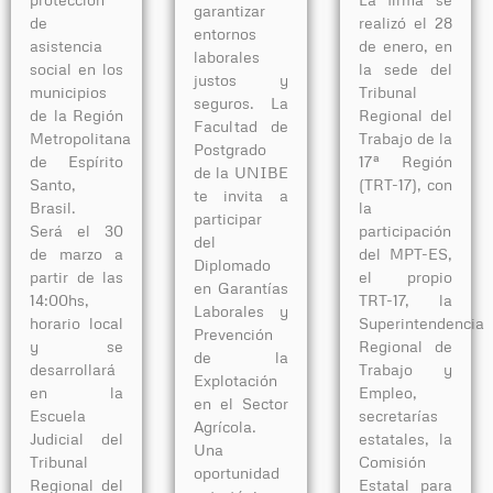
garantizar
realizó el 28
de
entornos
de enero, en
asistencia
laborales
la sede del
social en los
justos y
Tribunal
municipios
seguros. La
Regional del
de la Región
Facultad de
Trabajo de la
Metropolitana
Postgrado
17ª Región
de Espírito
de la UNIBE
(TRT-17), con
Santo,
te invita a
la
Brasil.
participar
participación
Será el 30
del
del MPT-ES,
de marzo a
Diplomado
el propio
partir de las
en Garantías
TRT-17, la
14:00hs,
Laborales y
Superintendencia
horario local
Prevención
Regional de
y se
de la
Trabajo y
desarrollará
Explotación
Empleo,
en la
en el Sector
secretarías
Escuela
Agrícola.
estatales, la
Judicial del
Una
Comisión
Tribunal
oportunidad
Estatal para
Regional del