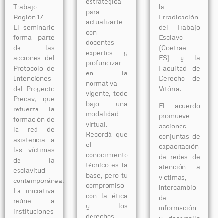
estratégica
la
Trabajo –
para
Erradicación
Región 17
actualizarte
del Trabajo
El seminario
con
Esclavo
forma parte
docentes
(Coetrae-
de las
expertos y
ES) y la
acciones del
profundizar
Facultad de
Protocolo de
en la
Derecho de
Intenciones
normativa
Vitória.
del Proyecto
vigente, todo
Precav, que
bajo una
El acuerdo
refuerza la
modalidad
promueve
formación de
virtual.
acciones
la red de
Recordá que
conjuntas de
asistencia a
el
capacitación
las víctimas
conocimiento
de redes de
de la
técnico es la
atención a
esclavitud
base, pero tu
víctimas,
contemporánea.
compromiso
intercambio
La iniciativa
con la ética
de
reúne a
y los
información
instituciones
derechos
y desarrollo