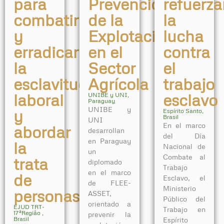
para
Prevención
refuerza
combatir
de la
la
y
Explotación
lucha
erradicar
en el
contra
la
Sector
el
esclavitud
Agrícola
trabajo
laboral
esclavo
UNIBE y UNI,
Paraguay
UNIBE y
y
Espírito Santo,
Brasil
UNI
En el marco
abordar
desarrollan
del Día
en Paraguay
la
Nacional de
un
Combate al
trata
diplomado
Trabajo
en el marco
de
Esclavo, el
de FLEE-
Ministerio
personas
ASSET,
Público del
orientado a
EJUD TRT-
Trabajo en
17ªRegião ,
prevenir la
Brasil
Espírito