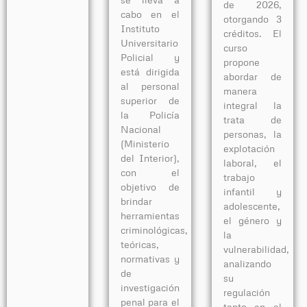
de 2026,
cabo en el
otorgando 3
Instituto
créditos. El
Universitario
curso
Policial y
propone
está dirigida
abordar de
al personal
manera
superior de
integral la
la Policía
trata de
Nacional
personas, la
(Ministerio
explotación
del Interior),
laboral, el
con el
trabajo
objetivo de
infantil y
brindar
adolescente,
herramientas
el género y
criminológicas,
la
teóricas,
vulnerabilidad,
normativas y
analizando
de
su
investigación
regulación
penal para el
tanto en el